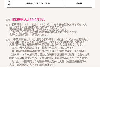
指定難病の人は３３０円です。
（注1）
低所得者Ⅱ・Ⅰ（区分Ⅱ・Ⅰ）で、マイナ保険証をお持ちでない人
（注2）
は、お住まいの市町村の担当窓口で手続きすると、
資格確認書に限度区分（所得区分）が併記されます。
併記された資格確認書を医療機関の窓口に提示することで、
食事代の請求額が、減額されます。
申請月以前の１２か月間で低所得者Ⅱ（区分Ⅱ）であった期間内の
（注3）
入院日数が９０日を超える場合は、お住まいの市町村の担当窓口に
入院日数の分かる医療機関の領収書などを添えて届け出てください。
なお、長期入院該当日は、届出日の翌月１日となります。
香川県の後期高齢者医療制度に加入される前の保険で、低所得者Ⅱ
（区分Ⅱ）（７０歳未満の場合は住民税非課税者等の区分）であった期
間の入院日数についても、９０日の算定期間に含めることができます。
ただし、入院期間のうち医療保険給付外の入院（介護型療養病床の
入院、介護施設の入所等）は対象外です。
戻る
TOP
Q＆Ａ
個人情報の取り扱いについて
医療法人社団みとし会 ​クニタクリニック