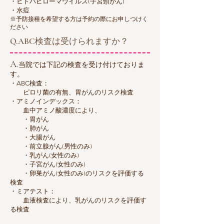
・ヒトパピローマウイルス(子宮頸がん)
​・水痘
​※予防接種を希望する方は予約の際にお申しつけく
ださい
Q.ABC検査は受けられますか？
​A.
当院では下記の検査を受け付けておりま
す。
・
ABC
検査：
ピロリ菌の有無、胃がんのリスク検査
・アミノインデックス：
血中アミノ酸濃度により、
・胃がん
・肺がん
・大腸がん
・前立腺がん(男性のみ)
・乳がん(女性のみ)
・子宮がん(女性のみ)
・卵巣がん(女性のみ)のリスクを評価する
検査
・ミアテスト：
血液検査により、乳がんのリスクを評価す
る検査