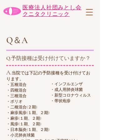
医療法人社団みとし会
​クニタクリニック
Q＆A
Q.予防接種は受け付けていますか？
​A.
当院では下記の予防接種を受け付けてお
ります。
・インフルエンザ
・五種混合
・成人用肺炎球菌
・四種混合
・新型コロナウィルス
・三種混合
​・帯状疱疹
・ポリオ​
・二種混合(２期)
・麻疹風疹(１期、２期)
・麻疹(１期、２期)
・風疹(１期、２期)
・日本脳炎(１期、２期)
・小児肺炎球菌